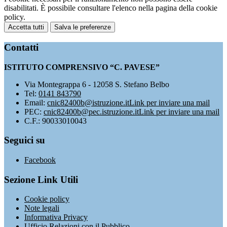
disabilitati. È possibile consultare l'elenco nella pagina della cookie
policy.
Accetta tutti
Salva le preferenze
Contatti
ISTITUTO COMPRENSIVO “C. PAVESE”
Via Montegrappa 6 - 12058 S. Stefano Belbo
Tel:
0141 843790
Email:
cnic82400b@istruzione.it
Link per inviare una mail
PEC:
cnic82400b@pec.istruzione.it
Link per inviare una mail
C.F.: 90033010043
Seguici su
Facebook
Sezione Link Utili
Cookie policy
Note legali
Informativa Privacy
Ufficio Relazioni con il Pubblico