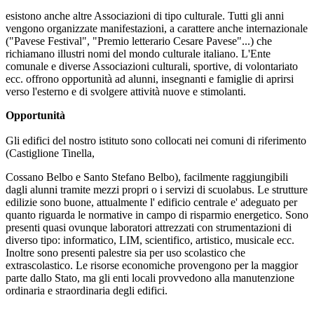
esistono anche altre Associazioni di tipo culturale. Tutti gli anni
vengono organizzate manifestazioni, a carattere anche internazionale
("Pavese Festival", "Premio letterario Cesare Pavese"...) che
richiamano illustri nomi del mondo culturale italiano. L'Ente
comunale e diverse Associazioni culturali, sportive, di volontariato
ecc. offrono opportunità ad alunni, insegnanti e famiglie di aprirsi
verso l'esterno e di svolgere attività nuove e stimolanti.
Opportunità
Gli edifici del nostro istituto sono collocati nei comuni di riferimento
(Castiglione Tinella,
Cossano Belbo e Santo Stefano Belbo), facilmente raggiungibili
dagli alunni tramite mezzi
propri o i servizi di scuolabus. Le strutture
edilizie sono buone, attualmente l' edificio centrale
e' adeguato per
quanto riguarda le normative in campo di risparmio energetico. Sono
presenti quasi ovunque laboratori attrezzati con strumentazioni di
diverso tipo: informatico,
LIM, scientifico, artistico, musicale ecc.
Inoltre sono presenti palestre sia per uso scolastico
che
extrascolastico. Le risorse economiche provengono per la maggior
parte dallo Stato, ma
gli enti locali provvedono alla manutenzione
ordinaria e straordinaria degli edifici.