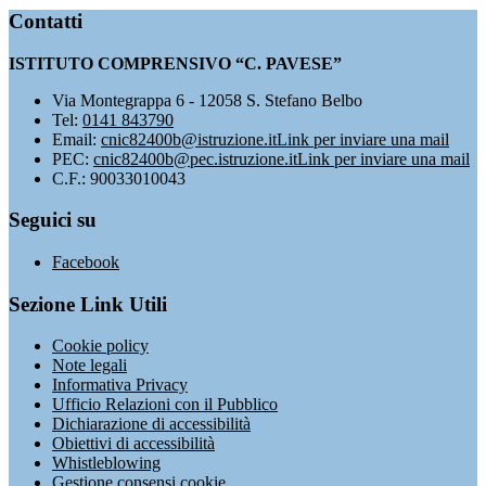
Contatti
ISTITUTO COMPRENSIVO “C. PAVESE”
Via Montegrappa 6 - 12058 S. Stefano Belbo
Tel:
0141 843790
Email:
cnic82400b@istruzione.it
Link per inviare una mail
PEC:
cnic82400b@pec.istruzione.it
Link per inviare una mail
C.F.: 90033010043
Seguici su
Facebook
Sezione Link Utili
Cookie policy
Note legali
Informativa Privacy
Ufficio Relazioni con il Pubblico
Dichiarazione di accessibilità
Obiettivi di accessibilità
Whistleblowing
Gestione consensi cookie