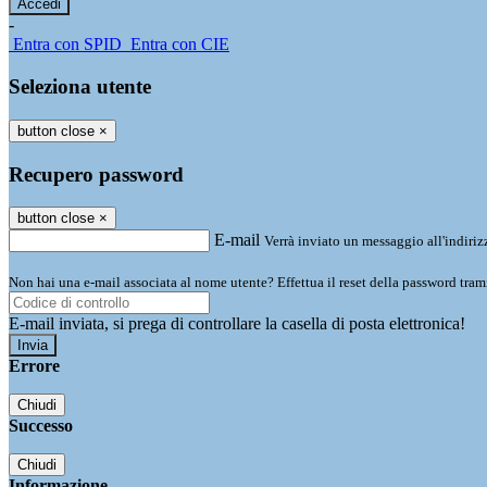
-
Entra con SPID
Entra con CIE
Seleziona utente
button close
×
Recupero password
button close
×
E-mail
Verrà inviato un messaggio all'indirizz
Non hai una e-mail associata al nome utente? Effettua il reset della password tram
E-mail inviata, si prega di controllare la casella di posta elettronica!
Errore
Chiudi
Successo
Chiudi
Informazione