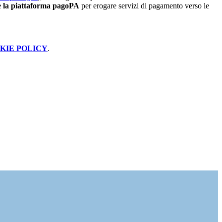
 la piattaforma pagoPA
per erogare servizi di pagamento verso le
KIE POLICY
.