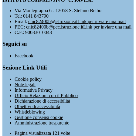
ISTITUTO COMPRENSIVO “C. PAVESE”
Via Montegrappa 6 - 12058 S. Stefano Belbo
Tel:
0141 843790
Email:
cnic82400b@istruzione.it
Link per inviare una mail
PEC:
cnic82400b@pec.istruzione.it
Link per inviare una mail
C.F.: 90033010043
Seguici su
Facebook
Sezione Link Utili
Cookie policy
Note legali
Informativa Privacy
Ufficio Relazioni con il Pubblico
Dichiarazione di accessibilità
Obiettivi di accessibilità
Whistleblowing
Gestione consensi cookie
Amministrazione trasparente
Pagina visualizzata
121
volte