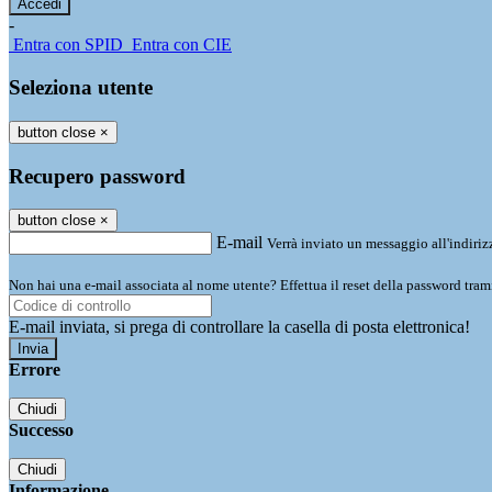
-
Entra con SPID
Entra con CIE
Seleziona utente
button close
×
Recupero password
button close
×
E-mail
Verrà inviato un messaggio all'indirizz
Non hai una e-mail associata al nome utente? Effettua il reset della password tram
E-mail inviata, si prega di controllare la casella di posta elettronica!
Errore
Chiudi
Successo
Chiudi
Informazione