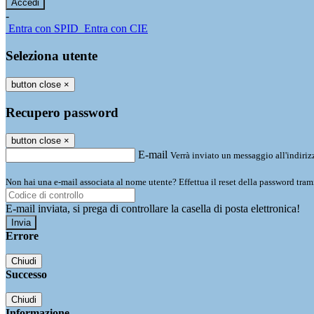
-
Entra con SPID
Entra con CIE
Seleziona utente
button close
×
Recupero password
button close
×
E-mail
Verrà inviato un messaggio all'indirizz
Non hai una e-mail associata al nome utente? Effettua il reset della password tram
E-mail inviata, si prega di controllare la casella di posta elettronica!
Errore
Chiudi
Successo
Chiudi
Informazione