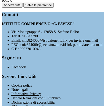
policy.
Accetta tutti
Salva le preferenze
Contatti
ISTITUTO COMPRENSIVO “C. PAVESE”
Via Montegrappa 6 - 12058 S. Stefano Belbo
Tel:
0141 843790
Email:
cnic82400b@istruzione.it
Link per inviare una mail
PEC:
cnic82400b@pec.istruzione.it
Link per inviare una mail
C.F.: 90033010043
Seguici su
Facebook
Sezione Link Utili
Cookie policy
Note legali
Informativa Privacy
Ufficio Relazioni con il Pubblico
Dichiarazione di accessibilità