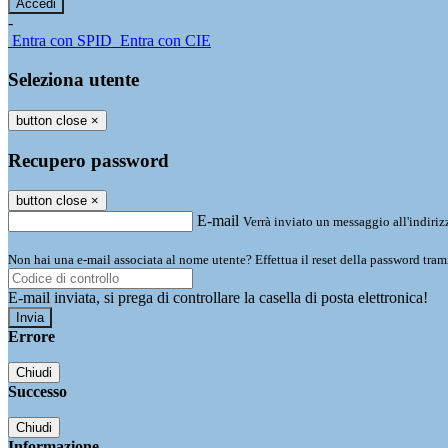
-
Entra con SPID
Entra con CIE
Seleziona utente
button close
×
Recupero password
button close
×
E-mail
Verrà inviato un messaggio all'indirizz
Non hai una e-mail associata al nome utente? Effettua il reset della password tram
E-mail inviata, si prega di controllare la casella di posta elettronica!
Errore
Chiudi
Successo
Chiudi
Informazione