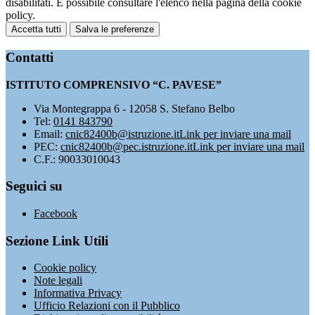
disabilitati. È possibile consultare l'elenco nella pagina della cookie
policy.
Accetta tutti
Salva le preferenze
Contatti
ISTITUTO COMPRENSIVO “C. PAVESE”
Via Montegrappa 6 - 12058 S. Stefano Belbo
Tel:
0141 843790
Email:
cnic82400b@istruzione.it
Link per inviare una mail
PEC:
cnic82400b@pec.istruzione.it
Link per inviare una mail
C.F.: 90033010043
Seguici su
Facebook
Sezione Link Utili
Cookie policy
Note legali
Informativa Privacy
Ufficio Relazioni con il Pubblico