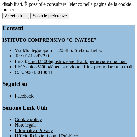
disabilitati. È possibile consultare l'elenco nella pagina della cookie
policy.
Accetta tutti
Salva le preferenze
Contatti
ISTITUTO COMPRENSIVO “C. PAVESE”
Via Montegrappa 6 - 12058 S. Stefano Belbo
Tel:
0141 843790
Email:
cnic82400b@istruzione.it
Link per inviare una mail
PEC:
cnic82400b@pec.istruzione.it
Link per inviare una mail
C.F.: 90033010043
Seguici su
Facebook
Sezione Link Utili
Cookie policy
Note legali
Informativa Privacy
Ufficio Relazioni con il Pubblico