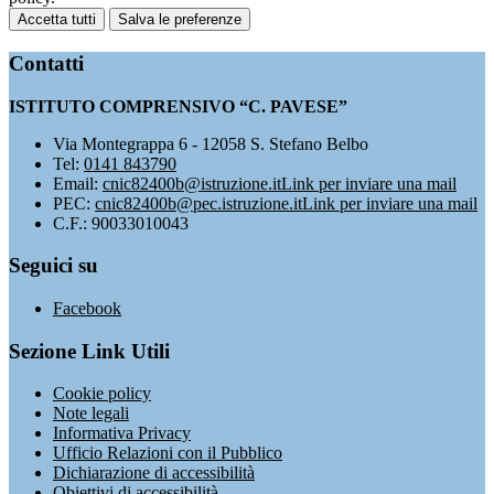
Accetta tutti
Salva le preferenze
Contatti
ISTITUTO COMPRENSIVO “C. PAVESE”
Via Montegrappa 6 - 12058 S. Stefano Belbo
Tel:
0141 843790
Email:
cnic82400b@istruzione.it
Link per inviare una mail
PEC:
cnic82400b@pec.istruzione.it
Link per inviare una mail
C.F.: 90033010043
Seguici su
Facebook
Sezione Link Utili
Cookie policy
Note legali
Informativa Privacy
Ufficio Relazioni con il Pubblico
Dichiarazione di accessibilità
Obiettivi di accessibilità