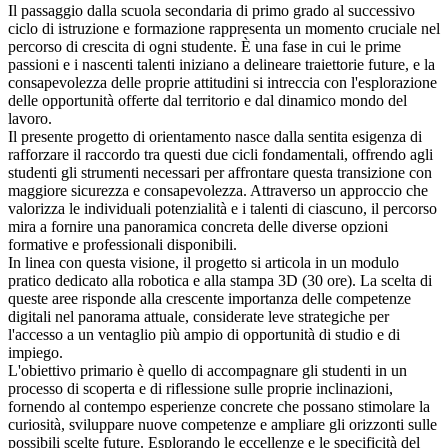
Il passaggio dalla scuola secondaria di primo grado al successivo
ciclo di istruzione e formazione rappresenta un momento cruciale nel
percorso di crescita di ogni studente. È una fase in cui le prime
passioni e i nascenti talenti iniziano a delineare traiettorie future, e la
consapevolezza delle proprie attitudini si intreccia con l'esplorazione
delle opportunità offerte dal territorio e dal dinamico mondo del
lavoro.
Il presente progetto di orientamento nasce dalla sentita esigenza di
rafforzare il raccordo tra questi due cicli fondamentali, offrendo agli
studenti gli strumenti necessari per affrontare questa transizione con
maggiore sicurezza e consapevolezza. Attraverso un approccio che
valorizza le individuali potenzialità e i talenti di ciascuno, il percorso
mira a fornire una panoramica concreta delle diverse opzioni
formative e professionali disponibili.
In linea con questa visione, il progetto si articola in un modulo
pratico dedicato alla robotica e alla stampa 3D (30 ore). La scelta di
queste aree risponde alla crescente importanza delle competenze
digitali nel panorama attuale, considerate leve strategiche per
l'accesso a un ventaglio più ampio di opportunità di studio e di
impiego.
L'obiettivo primario è quello di accompagnare gli studenti in un
processo di scoperta e di riflessione sulle proprie inclinazioni,
fornendo al contempo esperienze concrete che possano stimolare la
curiosità, sviluppare nuove competenze e ampliare gli orizzonti sulle
possibili scelte future. Esplorando le eccellenze e le specificità del