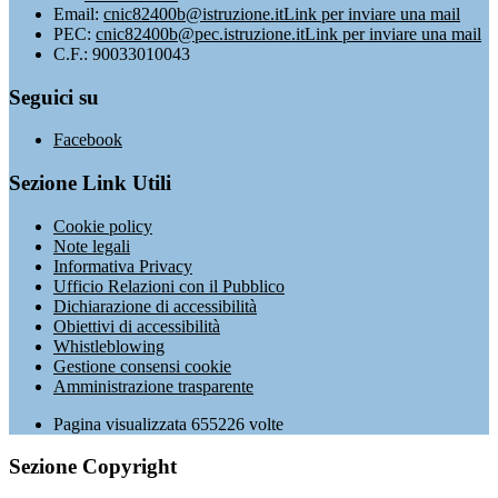
Email:
cnic82400b@istruzione.it
Link per inviare una mail
PEC:
cnic82400b@pec.istruzione.it
Link per inviare una mail
C.F.: 90033010043
Seguici su
Facebook
Sezione Link Utili
Cookie policy
Note legali
Informativa Privacy
Ufficio Relazioni con il Pubblico
Dichiarazione di accessibilità
Obiettivi di accessibilità
Whistleblowing
Gestione consensi cookie
Amministrazione trasparente
Pagina visualizzata
655226
volte
Sezione Copyright