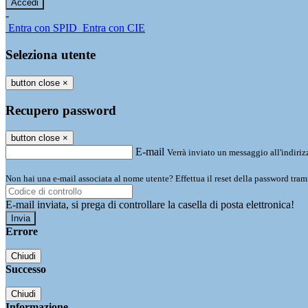
-
Entra con SPID
Entra con CIE
Seleziona utente
button close
×
Recupero password
button close
×
E-mail
Verrà inviato un messaggio all'indirizz
Non hai una e-mail associata al nome utente? Effettua il reset della password tram
E-mail inviata, si prega di controllare la casella di posta elettronica!
Errore
Chiudi
Successo
Chiudi
Informazione