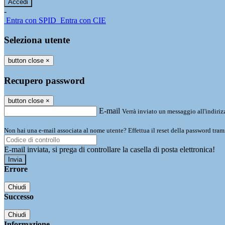
-
Entra con SPID
Entra con CIE
Seleziona utente
button close
×
Recupero password
button close
×
E-mail
Verrà inviato un messaggio all'indirizz
Non hai una e-mail associata al nome utente? Effettua il reset della password tram
E-mail inviata, si prega di controllare la casella di posta elettronica!
Errore
Chiudi
Successo
Chiudi
Informazione