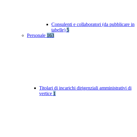
Consulenti e collaboratori (da pubblicare in
tabelle)
5
Personale
163
Titolari di incarichi dirigenziali amministrativi di
vertice
1