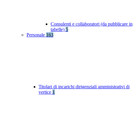
Consulenti e collaboratori (da pubblicare in
tabelle)
5
Personale
163
Titolari di incarichi dirigenziali amministrativi di
vertice
1