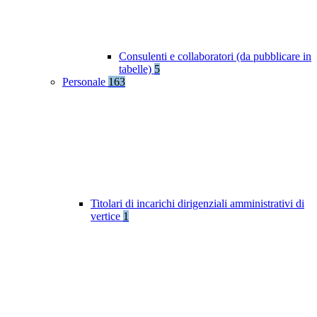
Consulenti e collaboratori (da pubblicare in
tabelle)
5
Personale
163
Titolari di incarichi dirigenziali amministrativi di
vertice
1