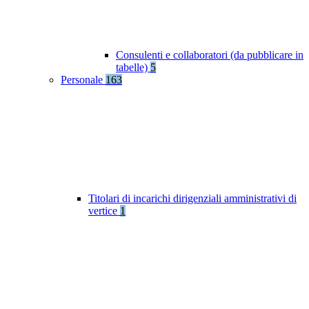
Consulenti e collaboratori (da pubblicare in
tabelle)
5
Personale
163
Titolari di incarichi dirigenziali amministrativi di
vertice
1