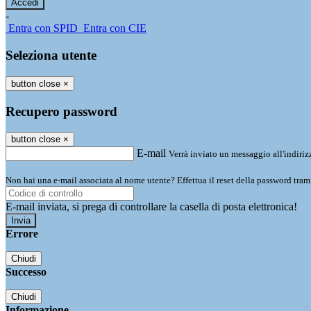
-
Entra con SPID
Entra con CIE
Seleziona utente
button close
×
Recupero password
button close
×
E-mail
Verrà inviato un messaggio all'indirizz
Non hai una e-mail associata al nome utente? Effettua il reset della password tram
E-mail inviata, si prega di controllare la casella di posta elettronica!
Errore
Chiudi
Successo
Chiudi
Informazione