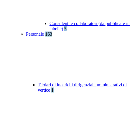
Consulenti e collaboratori (da pubblicare in
tabelle)
5
Personale
163
Titolari di incarichi dirigenziali amministrativi di
vertice
1