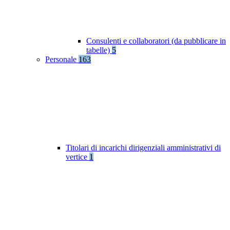
Consulenti e collaboratori (da pubblicare in
tabelle)
5
Personale
163
Titolari di incarichi dirigenziali amministrativi di
vertice
1