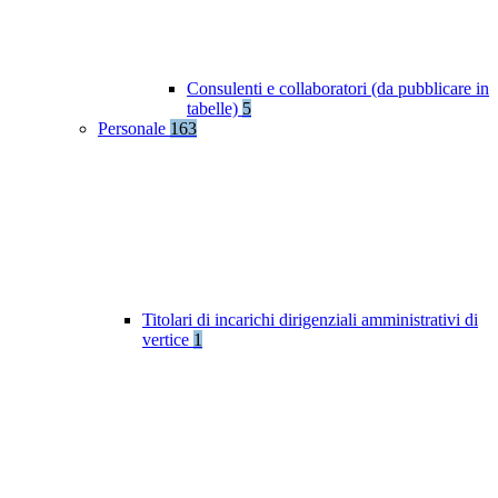
Consulenti e collaboratori (da pubblicare in
tabelle)
5
Personale
163
Titolari di incarichi dirigenziali amministrativi di
vertice
1