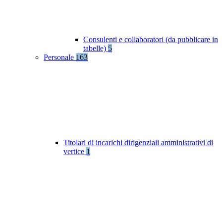
Consulenti e collaboratori (da pubblicare in
tabelle)
5
Personale
163
Titolari di incarichi dirigenziali amministrativi di
vertice
1