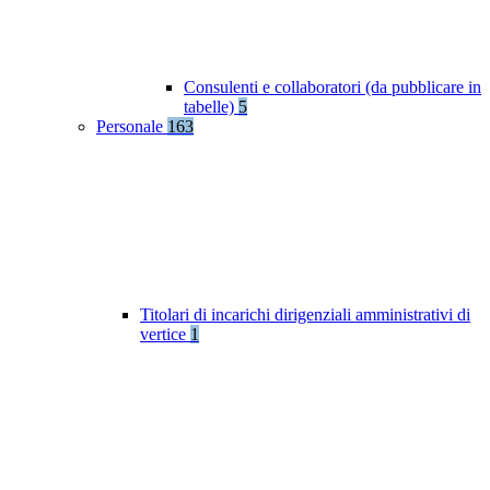
Consulenti e collaboratori (da pubblicare in
tabelle)
5
Personale
163
Titolari di incarichi dirigenziali amministrativi di
vertice
1