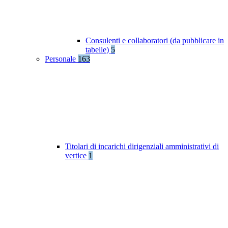
Consulenti e collaboratori (da pubblicare in
tabelle)
5
Personale
163
Titolari di incarichi dirigenziali amministrativi di
vertice
1