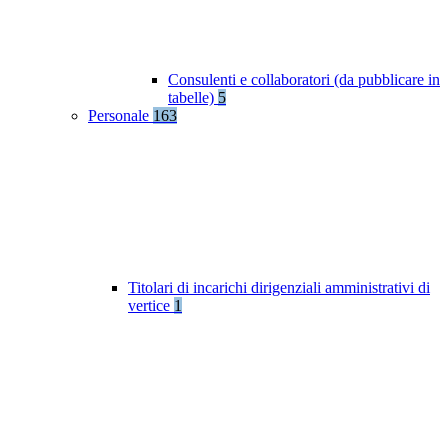
Consulenti e collaboratori (da pubblicare in
tabelle)
5
Personale
163
Titolari di incarichi dirigenziali amministrativi di
vertice
1