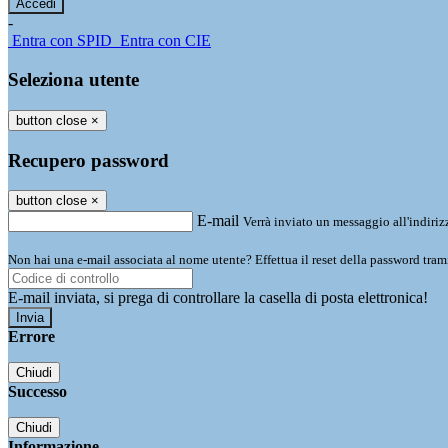
-
Entra con SPID
Entra con CIE
Seleziona utente
button close
×
Recupero password
button close
×
E-mail
Verrà inviato un messaggio all'indirizz
Non hai una e-mail associata al nome utente? Effettua il reset della password tram
E-mail inviata, si prega di controllare la casella di posta elettronica!
Errore
Chiudi
Successo
Chiudi
Informazione