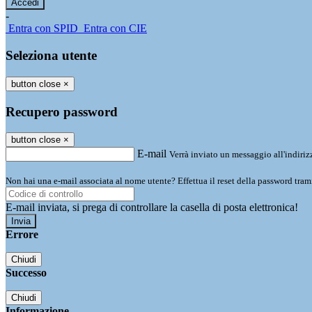
-
Entra con SPID
Entra con CIE
Seleziona utente
button close
×
Recupero password
button close
×
E-mail
Verrà inviato un messaggio all'indirizz
Non hai una e-mail associata al nome utente? Effettua il reset della password tram
E-mail inviata, si prega di controllare la casella di posta elettronica!
Errore
Chiudi
Successo
Chiudi
Informazione