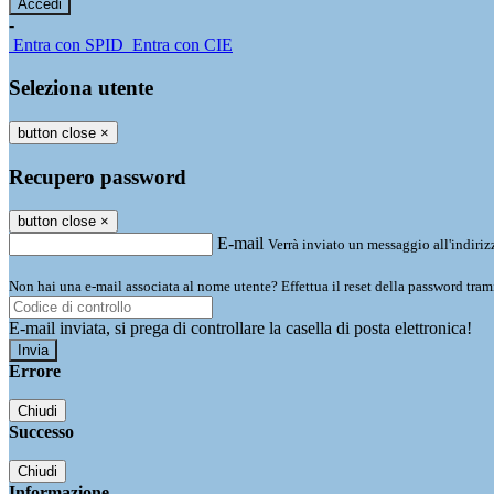
-
Entra con SPID
Entra con CIE
Seleziona utente
button close
×
Recupero password
button close
×
E-mail
Verrà inviato un messaggio all'indirizz
Non hai una e-mail associata al nome utente? Effettua il reset della password tram
E-mail inviata, si prega di controllare la casella di posta elettronica!
Errore
Chiudi
Successo
Chiudi
Informazione