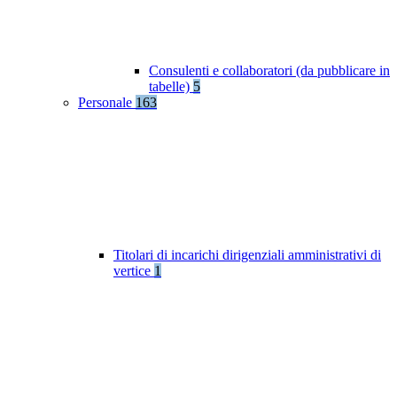
Consulenti e collaboratori (da pubblicare in
tabelle)
5
Personale
163
Titolari di incarichi dirigenziali amministrativi di
vertice
1