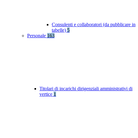
Consulenti e collaboratori (da pubblicare in
tabelle)
5
Personale
163
Titolari di incarichi dirigenziali amministrativi di
vertice
1