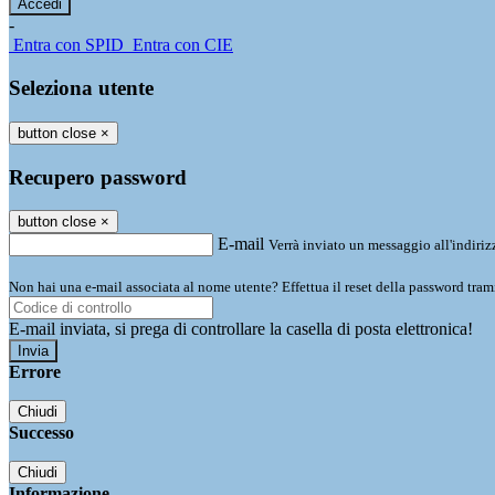
-
Entra con SPID
Entra con CIE
Seleziona utente
button close
×
Recupero password
button close
×
E-mail
Verrà inviato un messaggio all'indirizz
Non hai una e-mail associata al nome utente? Effettua il reset della password tram
E-mail inviata, si prega di controllare la casella di posta elettronica!
Errore
Chiudi
Successo
Chiudi
Informazione