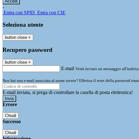
-
Entra con SPID
Entra con CIE
Seleziona utente
button close
×
Recupero password
button close
×
E-mail
Verrà inviato un messaggio all'indirizz
Non hai una e-mail associata al nome utente? Effettua il reset della password tram
E-mail inviata, si prega di controllare la casella di posta elettronica!
Errore
Chiudi
Successo
Chiudi
Informazione