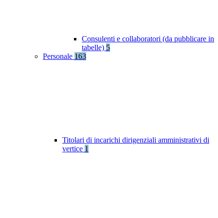
Consulenti e collaboratori (da pubblicare in
tabelle)
5
Personale
163
Titolari di incarichi dirigenziali amministrativi di
vertice
1