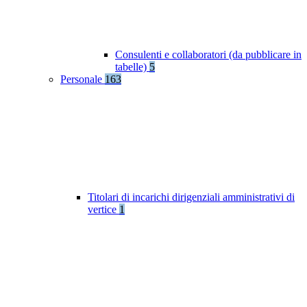
Consulenti e collaboratori (da pubblicare in
tabelle)
5
Personale
163
Titolari di incarichi dirigenziali amministrativi di
vertice
1