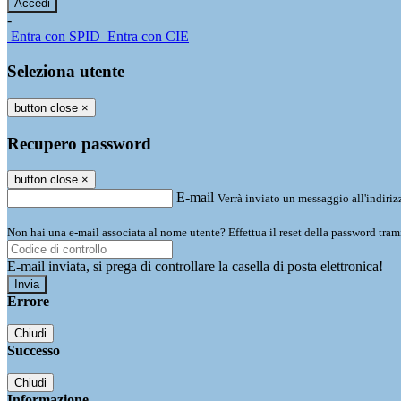
-
Entra con SPID
Entra con CIE
Seleziona utente
button close
×
Recupero password
button close
×
E-mail
Verrà inviato un messaggio all'indirizz
Non hai una e-mail associata al nome utente? Effettua il reset della password tram
E-mail inviata, si prega di controllare la casella di posta elettronica!
Errore
Chiudi
Successo
Chiudi
Informazione