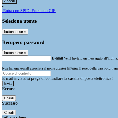
-
Entra con SPID
Entra con CIE
Seleziona utente
button close
×
Recupero password
button close
×
E-mail
Verrà inviato un messaggio all'indirizz
Non hai una e-mail associata al nome utente? Effettua il reset della password tram
E-mail inviata, si prega di controllare la casella di posta elettronica!
Errore
Chiudi
Successo
Chiudi
Informazione