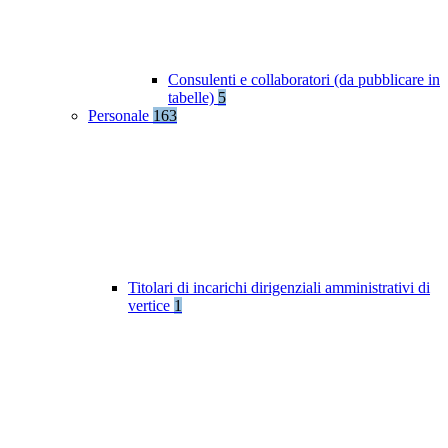
Consulenti e collaboratori (da pubblicare in
tabelle)
5
Personale
163
Titolari di incarichi dirigenziali amministrativi di
vertice
1