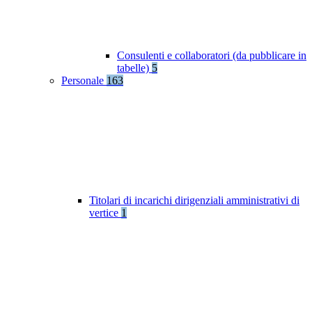
Consulenti e collaboratori (da pubblicare in
tabelle)
5
Personale
163
Titolari di incarichi dirigenziali amministrativi di
vertice
1