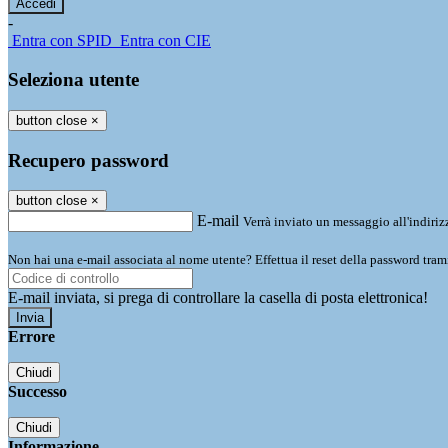
-
Entra con SPID
Entra con CIE
Seleziona utente
button close
×
Recupero password
button close
×
E-mail
Verrà inviato un messaggio all'indirizz
Non hai una e-mail associata al nome utente? Effettua il reset della password tram
E-mail inviata, si prega di controllare la casella di posta elettronica!
Errore
Chiudi
Successo
Chiudi
Informazione