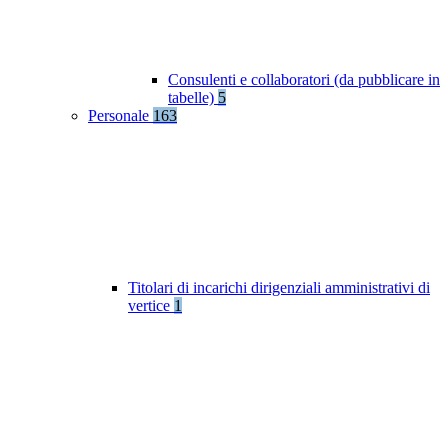
Consulenti e collaboratori (da pubblicare in
tabelle)
5
Personale
163
Titolari di incarichi dirigenziali amministrativi di
vertice
1