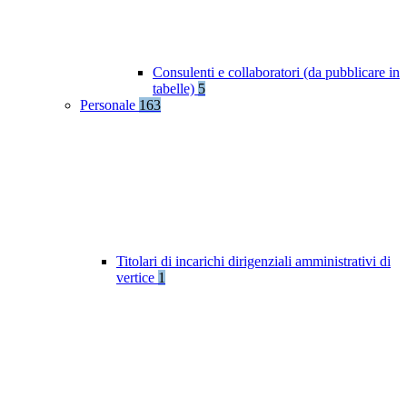
Consulenti e collaboratori (da pubblicare in
tabelle)
5
Personale
163
Titolari di incarichi dirigenziali amministrativi di
vertice
1