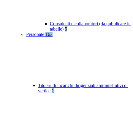
Consulenti e collaboratori (da pubblicare in
tabelle)
5
Personale
163
Titolari di incarichi dirigenziali amministrativi di
vertice
1