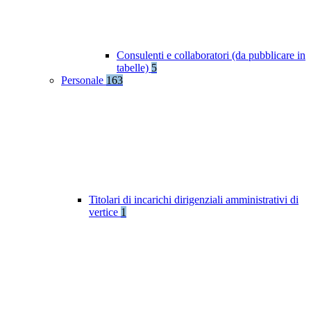
Consulenti e collaboratori (da pubblicare in
tabelle)
5
Personale
163
Titolari di incarichi dirigenziali amministrativi di
vertice
1