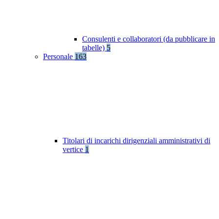
Consulenti e collaboratori (da pubblicare in
tabelle)
5
Personale
163
Titolari di incarichi dirigenziali amministrativi di
vertice
1