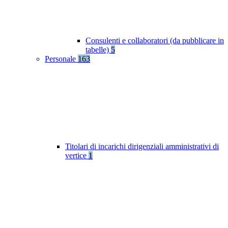
Consulenti e collaboratori (da pubblicare in
tabelle)
5
Personale
163
Titolari di incarichi dirigenziali amministrativi di
vertice
1