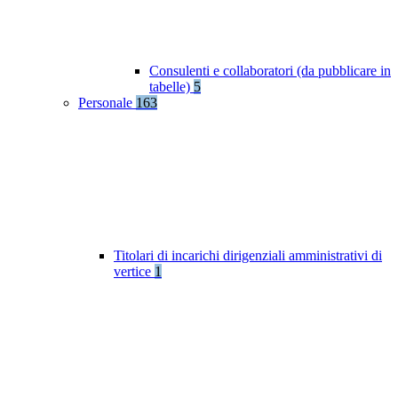
Consulenti e collaboratori (da pubblicare in
tabelle)
5
Personale
163
Titolari di incarichi dirigenziali amministrativi di
vertice
1