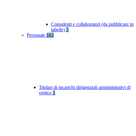
Consulenti e collaboratori (da pubblicare in
tabelle)
5
Personale
163
Titolari di incarichi dirigenziali amministrativi di
vertice
1