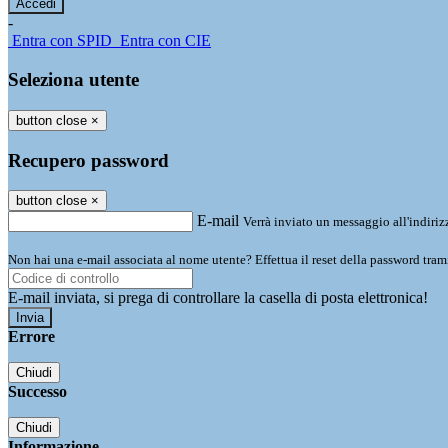
-
Entra con SPID
Entra con CIE
Seleziona utente
button close
×
Recupero password
button close
×
E-mail
Verrà inviato un messaggio all'indirizz
Non hai una e-mail associata al nome utente? Effettua il reset della password tram
E-mail inviata, si prega di controllare la casella di posta elettronica!
Errore
Chiudi
Successo
Chiudi
Informazione