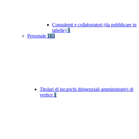
Consulenti e collaboratori (da pubblicare in
tabelle)
5
Personale
163
Titolari di incarichi dirigenziali amministrativi di
vertice
1